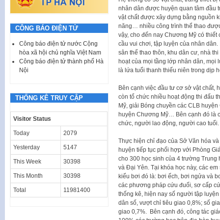
nhân dân được huyện quan tâm đầu tư
vật chất được xây dựng bằng nguồn k
năng… nhiều công trình thể thao đượ
CÔNG BÁO ĐIỆN TỬ
vậy, cho đến nay Chương Mỹ có thiết 
Công báo điện tử nước Cộng
cầu vui chơi, tập luyện của nhân dân. 
hòa xã hội chủ nghĩa Việt Nam
sân thể thao thôn, khu dân cư, nhà th
Công báo điện tử thành phố Hà
hoạt của mọi tầng lớp nhân dân, mọi l
Nội
là lứa tuổi thanh thiếu niên trong dịp h
Bên cạnh việc đầu tư cơ sở vật chất,
còn tổ chức nhiều hoạt động thi đấu t
THỐNG KÊ TRUY CẬP
Mỹ, giải Bóng chuyền các CLB huyện 
huyện Chương Mỹ… Bên cạnh đó là các
Visitor Status
chức, người lao động, người cao tuổi.
Today
2079
Thực hiện chỉ đạo của Sở Văn hóa và 
Yesterday
5147
huyện tiếp tục phối hợp với Phòng Gi
cho 300 học sinh của 4 trường Trung
This Week
30398
và Đại Yên. Tại khóa học này, các em s
This Month
30398
kiểu bơi đó là: bơi ếch, bơi ngửa và b
các phương pháp cứu đuối, sơ cấp cứ
Total
11981400
thống kê, hiện nay số người tập luyệ
dân số, vượt chỉ tiêu giao 0,8%; số gia
giao 0,7%. Bên cạnh đó, công tác giá