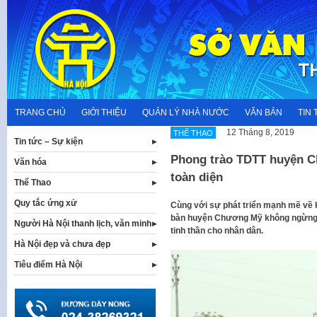
Skip
to
content
TRANG CHỦ
GIỚI THIỆU
QUẢN LÝ NHÀ NƯỚC
VĂN BẢN
TIN 
12 Tháng 8, 2019
THỂ THAO
Tin tức – Sự kiện
Phong trào TDTT huyện Ch
Văn hóa
toàn diện
Thể Thao
Quy tắc ứng xử
Cùng với sự phát triển mạnh mẽ về kin
bàn huyện Chương Mỹ không ngừng 
Người Hà Nội thanh lịch, văn minh
tinh thần cho nhân dân.
Hà Nội đẹp và chưa đẹp
Tiêu điểm Hà Nội