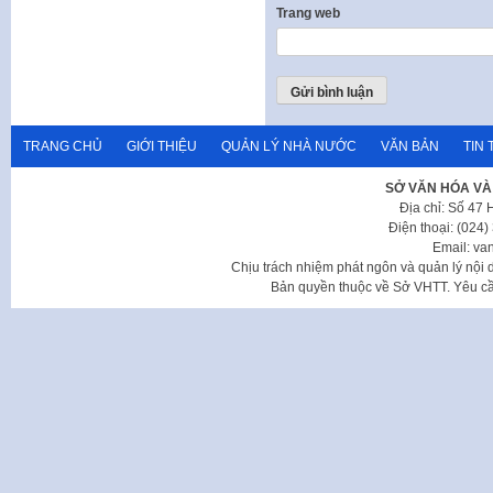
Trang web
TRANG CHỦ
GIỚI THIỆU
QUẢN LÝ NHÀ NƯỚC
VĂN BẢN
TIN 
SỞ VĂN HÓA VÀ
Địa chỉ: Số 47
Điện thoại: (024
Email: va
Chịu trách nhiệm phát ngôn và quản lý nộ
Bản quyền thuộc về Sở VHTT. Yêu cầu 