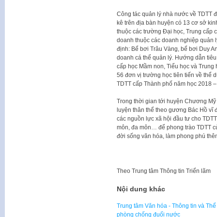
Công tác quản lý nhà nước về TDTT đ
kê trên địa bàn huyện có 13 cơ sở kin
thuộc các trường Đại học, Trung cấp 
doanh thuộc các doanh nghiệp quản lý
định: Bể bơi Trâu Vàng, bể bơi Duy An
doanh cá thể quản lý. Hướng dẫn tiêu 
cấp học Mầm non, Tiểu học và Trung h
56 đơn vị trường học tiên tiến về thể 
TDTT cấp Thành phố năm học 2018 –
Trong thời gian tới huyện Chương Mỹ 
luyện thân thể theo gương Bác Hồ vĩ 
các nguồn lực xã hội đầu tư cho TDTT;
môn, đa môn… để phong trào TDTT của
đời sống văn hóa, làm phong phú thê
Theo
Trung tâm Thông tin Triển lãm
Nội dung khác
Trung tâm Văn hóa - Thông tin và Th
phòng chống đuối nước