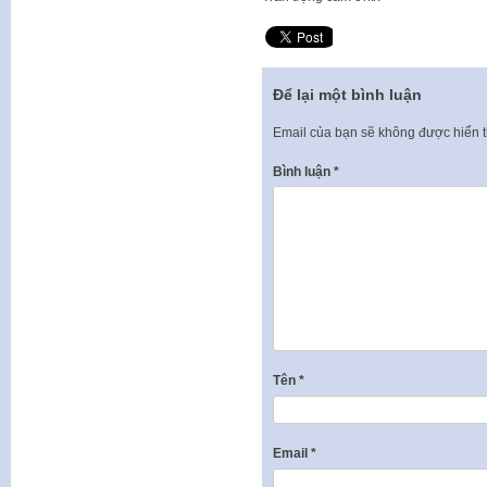
Để lại một bình luận
Email của bạn sẽ không được hiển t
Bình luận
*
Tên
*
Email
*