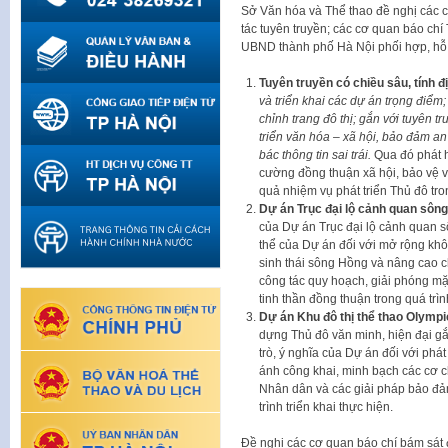
Sở Văn hóa và Thể thao đề nghị các c
tác tuyên truyền; các cơ quan báo ch
UBND thành phố Hà Nội phối hợp, hỗ t
Tuyên truyền có chiều sâu, tính 
và triển khai các dự án trọng điểm
chỉnh trang đô thị; gắn với tuyên t
triển văn hóa – xã hội, bảo đảm an
bác thông tin sai trái.
Qua đó phát hu
cường đồng thuận xã hội, bảo vệ 
quả nhiệm vụ phát triển Thủ đô tro
Dự án Trục đại lộ cảnh quan sôn
của Dự án Trục đại lộ cảnh quan sôn
thể của Dự án đối với mở rộng không
sinh thái sông Hồng và nâng cao 
công tác quy hoạch, giải phóng mặt
tinh thần đồng thuận trong quá trình
Dự án Khu đô thị thể thao Olympi
dựng Thủ đô văn minh, hiện đại gắn
trò, ý nghĩa của Dự án đối với phát
ánh công khai, minh bạch các cơ ch
Nhân dân và các giải pháp bảo đảm 
trình triển khai thực hiện.
Đề nghị các cơ quan báo chí bám sát