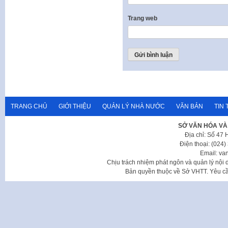
Trang web
TRANG CHỦ
GIỚI THIỆU
QUẢN LÝ NHÀ NƯỚC
VĂN BẢN
TIN 
SỞ VĂN HÓA VÀ
Địa chỉ: Số 47
Điện thoại: (024
Email: va
Chịu trách nhiệm phát ngôn và quản lý nộ
Bản quyền thuộc về Sở VHTT. Yêu cầu 