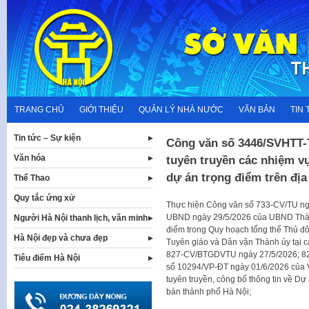
Skip
to
content
TRANG CHỦ
GIỚI THIỆU
QUẢN LÝ NHÀ NƯỚC
VĂN BẢN
TIN 
Tin tức – Sự kiện
Công văn số 3446/SVHTT-
Văn hóa
tuyên truyền các nhiệm v
dự án trọng điểm trên địa
Thể Thao
Quy tắc ứng xử
Thực hiện Công văn số 733-CV/TU ng
UBND ngày 29/5/2026 của UBND Thành 
Người Hà Nội thanh lịch, văn minh
điểm trong Quy hoạch tổng thể Thủ đô
Hà Nội đẹp và chưa đẹp
Tuyên giáo và Dân vận Thành ủy tại
827-CV/BTGDVTU ngày 27/5/2026; 8
Tiêu điểm Hà Nội
số 10294/VP-ĐT ngày 01/6/2026 của
tuyên truyền, công bố thông tin về Dự
bàn thành phố Hà Nội;