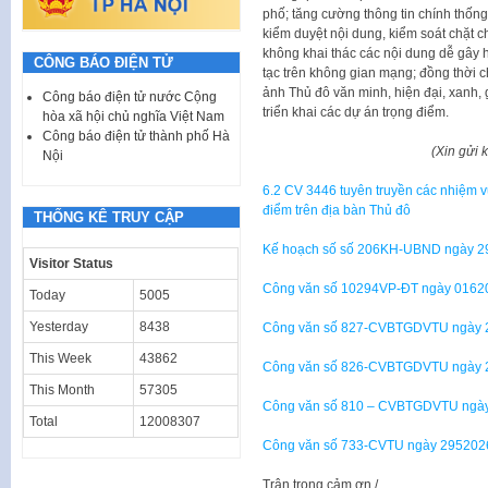
phố; tăng cường thông tin chính thống
kiểm duyệt nội dung, kiểm soát chặt ch
không khai thác các nội dung dễ gây h
CÔNG BÁO ĐIỆN TỬ
tạc trên không gian mạng; đồng thời c
ảnh Thủ đô văn minh, hiện đại, xanh, 
Công báo điện tử nước Cộng
triển khai các dự án trọng điểm.
hòa xã hội chủ nghĩa Việt Nam
Công báo điện tử thành phố Hà
(Xin gửi 
Nội
6.2 CV 3446 tuyên truyền các nhiệm v
điểm trên địa bàn Thủ đô
THỐNG KÊ TRUY CẬP
Kế hoạch số số 206KH-UBND ngày 2
Visitor Status
Công văn số 10294VP-ĐT ngày 0162
Today
5005
Yesterday
8438
Công văn số 827-CVBTGDVTU ngày 2
This Week
43862
Công văn số 826-CVBTGDVTU ngày 2
This Month
57305
Công văn số 810 – CVBTGDVTU ngày 
Total
12008307
Công văn số 733-CVTU ngày 295202
Trân trọng cảm ơn./.