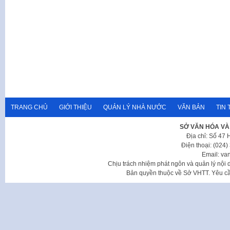
TRANG CHỦ
GIỚI THIỆU
QUẢN LÝ NHÀ NƯỚC
VĂN BẢN
TIN 
SỞ VĂN HÓA VÀ
Địa chỉ: Số 47
Điện thoại: (024
Email: va
Chịu trách nhiệm phát ngôn và quản lý nộ
Bản quyền thuộc về Sở VHTT. Yêu cầu 