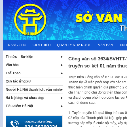
Skip
to
content
TRANG CHỦ
GIỚI THIỆU
QUẢN LÝ NHÀ NƯỚC
VĂN BẢN
TIN 
Tin tức – Sự kiện
Công văn số 3634/SVHTT-
Văn hóa
truyền sơ kết 01 năm thự
Thể Thao
Thực hiện Công văn số 871-CV/BTGD
Quy tắc ứng xử
Thành ủy về việc phối hợp với các cơ
thực hiện chính quyền địa phương 2 
Người Hà Nội thanh lịch, văn minh
chí Thành phố chủ động triển khai cô
và địa phương phối hợp công tác với 
Hà Nội đẹp và chưa đẹp
các nội dung sau:
Tiêu điểm Hà Nội
1. Tuyên truyền kết quả tổng thể sau 
02 cấp của Thành phố Hà Nội; góp ph
trương sắp xếp tổ chức bộ máy, xây 