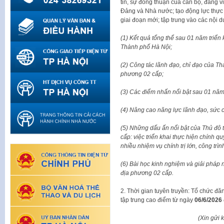
tin, sự đồng thuận của cán bộ, đảng v
Đảng và Nhà nước; tạo động lực thực h
giai đoạn mới; tập trung vào các nội 
(1) Kết quả tổng thể sau 01 năm triển
Thành phố Hà Nội;
(2) Công tác lãnh đạo, chỉ đạo của Th
phương 02 cấp;
(3) Các điểm nhấn nổi bật sau 01 năm
(4) Nâng cao năng lực lãnh đạo, sức 
(5) Những dấu ấn nổi bật của Thủ đô t
cấp: việc triển khai thực hiện chính q
nhiều nhiệm vụ chính trị lớn, công trình
(6) Bài học kinh nghiệm và giải pháp
địa phương 02 cấp.
2. Thời gian tuyên truyền: Tổ chức đăn
tập trung cao điểm từ ngày
06/6/2026
(Xin gửi 