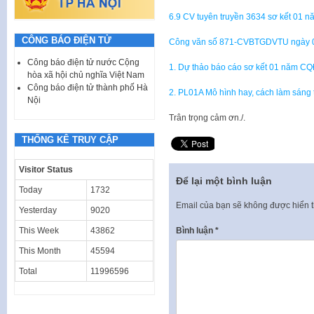
6.9 CV tuyên truyền 3634 sơ kết 01 n
CÔNG BÁO ĐIỆN TỬ
Công văn số 871-CVBTGDVTU ngày 0
Công báo điện tử nước Cộng
1. Dự thảo báo cáo sơ kết 01 năm C
hòa xã hội chủ nghĩa Việt Nam
Công báo điện tử thành phố Hà
2. PL01A Mô hình hay, cách làm sáng 
Nội
Trân trọng cảm ơn./.
THỐNG KÊ TRUY CẬP
Visitor Status
Để lại một bình luận
Today
1732
Email của bạn sẽ không được hiển t
Yesterday
9020
Bình luận
*
This Week
43862
This Month
45594
Total
11996596