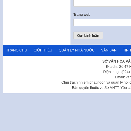
Trang web
TRANG CHỦ
GIỚI THIỆU
QUẢN LÝ NHÀ NƯỚC
VĂN BẢN
TIN 
SỞ VĂN HÓA VÀ
Địa chỉ: Số 47
Điện thoại: (024
Email: va
Chịu trách nhiệm phát ngôn và quản lý nộ
Bản quyền thuộc về Sở VHTT. Yêu cầu 