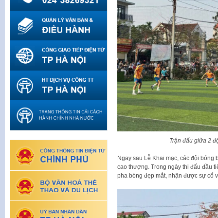
Trận đấu giữa 2 đ
Ngay sau Lễ Khai mạc, các đội bóng bư
cao thượng. Trong ngày thi đấu đầu tiê
pha bóng đẹp mắt, nhận được sự cổ vũ