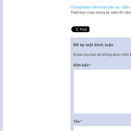
Chung khảo Liên hoan Dân ca - Dân 
Thiết thực chào mừng kỷ niệm 65 nă
Để lại một bình luận
Email của bạn sẽ không được hiển t
Bình luận
*
Tên
*