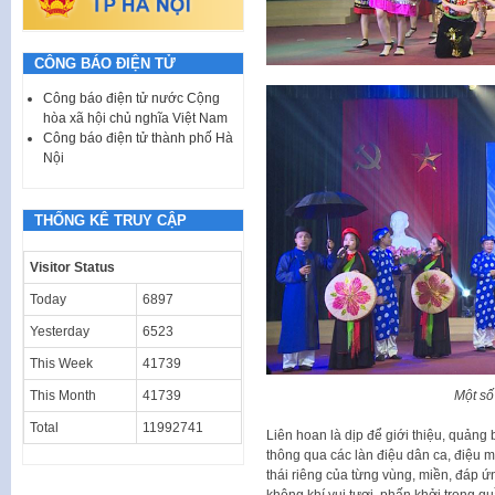
CÔNG BÁO ĐIỆN TỬ
Công báo điện tử nước Cộng
hòa xã hội chủ nghĩa Việt Nam
Công báo điện tử thành phố Hà
Nội
THỐNG KÊ TRUY CẬP
Visitor Status
Today
6897
Yesterday
6523
This Week
41739
This Month
41739
Một số 
Total
11992741
Liên hoan là dịp để giới thiệu, quảng
thông qua các làn điệu dân ca, điệu 
thái riêng của từng vùng, miền, đáp ứ
không khí vui tươi, phấn khởi trong 