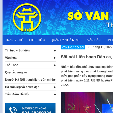
Skip
to
content
TRANG CHỦ
GIỚI THIỆU
QUẢN LÝ NHÀ NƯỚC
VĂN BẢN
TIN 
8 Tháng 11, 2022
VĂN HÓA CƠ SỞ
Tin tức – Sự kiện
Sôi nổi Liên hoan Dân ca
Văn hóa
Thể Thao
Nhằm bảo tồn, phát huy các loại hình
phát triển, nâng cao chất lượng hoạ
Quy tắc ứng xử
thời, góp phần xây dựng phong trào
Người Hà Nội thanh lịch, văn minh
phát triển, ngày 6/11, UBND huyện 
2022.
Hà Nội đẹp và chưa đẹp
Tiêu điểm Hà Nội