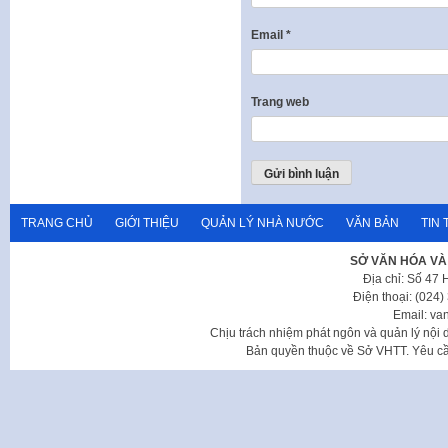
Email
*
Trang web
TRANG CHỦ
GIỚI THIỆU
QUẢN LÝ NHÀ NƯỚC
VĂN BẢN
TIN 
SỞ VĂN HÓA VÀ
Địa chỉ: Số 47
Điện thoại: (024
Email: va
Chịu trách nhiệm phát ngôn và quản lý nộ
Bản quyền thuộc về Sở VHTT. Yêu cầu 