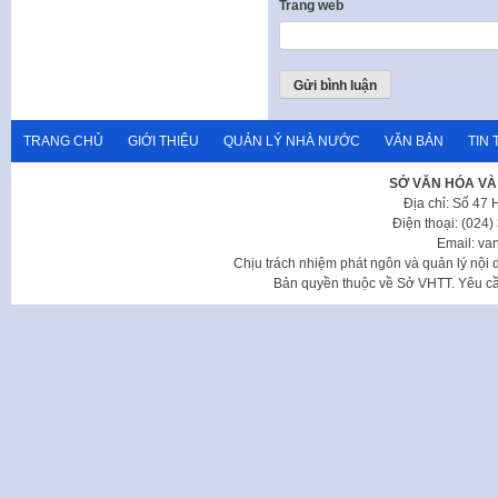
Trang web
TRANG CHỦ
GIỚI THIỆU
QUẢN LÝ NHÀ NƯỚC
VĂN BẢN
TIN 
SỞ VĂN HÓA VÀ
Địa chỉ: Số 47
Điện thoại: (024
Email: va
Chịu trách nhiệm phát ngôn và quản lý nộ
Bản quyền thuộc về Sở VHTT. Yêu cầu 