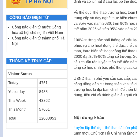
định và có ít nhất 3 câu lạc bộ thể dục,
Về thể dục, thể thao trường học, toàn
CÔNG BÁO ĐIỆN TỬ
trung cấp và dạy nghề thực hiện chươ
và 95% vào năm 2030; trên 90% học si
Công báo điện tử nước Cộng
thể năm 2025 và trên 95% vào năm 2
hòa xã hội chủ nghĩa Việt Nam
Công báo điện tử thành phố Hà
100% trường bậc phổ thông có câu lạc 
Nội
phục vụ cho hoạt động thể dục, thể th
thao, thực hiện tốt hoạt động thể t
2030 đạt 85%-90% tổng số trường. Số 
THỐNG KÊ TRUY CẬP
tiêu chuẩn rèn luyện thân thể đến nă
tổng số học sinh bậc phổ thông các cấ
Visitor Status
UBND thành phố yêu cầu các cấp, các 
Today
4751
cộng đồng dân cư trong triển khai tổ 
trường học là địa bàn chính để triển k
Yesterday
8438
dung, tiêu chí và đánh giá hiệu quả c
This Week
43862
This Month
57051
Nội dung khác
Total
12008053
Luyện tập thể dục, thể thao là bổn p
Sinh thời, Chủ tịch Hồ Chí Minh từng 