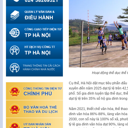
Hoạt động thể dục thể 
Cụ thể, Hà Nội đặt mục tiêu phấn đấu 
xuyên đến năm 2025 đạt tỷ lệ trên 42
phố. Số gia đình luyện tập thể dục, t
đạt tỷ lệ trên 35% số hộ gia đình tron
Năm 2021, thiết chế văn hóa, thể thao
đình văn hóa 86%-88%, làng văn hóa
2030, con số này là 100% số xã, phường
tỷ lệ gia đình văn hóa đạt 90%, làng 