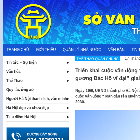
Skip
to
content
TRANG CHỦ
GIỚI THIỆU
QUẢN LÝ NHÀ NƯỚC
VĂN BẢN
TIN 
17 Tháng
THỂ THAO QUẦN CHÚNG
Tin tức – Sự kiện
Triển khai cuộc vận động 
Văn hóa
gương Bác Hồ vĩ đại” gia
Thể Thao
Quy tắc ứng xử
Ngày 16/6, UBND thành phố Hà Nội 
cuộc vận động “Toàn dân rèn luyện t
Người Hà Nội thanh lịch, văn minh
2030.
Hà Nội đẹp và chưa đẹp
Tiêu điểm Hà Nội