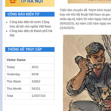
Triển lãm chuyên đề “Hành trình Huỳ
CÔNG BÁO ĐIỆN TỬ
hợp với Hội Mỹ thuật Việt Nam và gia
nhân dịp kỷ niệm 50 năm Ngày Giải p
Công báo điện tử nước Cộng
30/4/2025), kỷ niệm 100 năm ngày si
hòa xã hội chủ nghĩa Việt Nam
22/4/2025).
Công báo điện tử thành phố Hà
Nội
THỐNG KÊ TRUY CẬP
Visitor Status
Today
4031
Yesterday
8438
This Week
43862
This Month
56331
Total
12007333