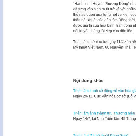
“Hành trình Huỳnh Phương Đông” như
đã từng vào sinh ra tử trở về với nh
thể nào quên qua từng nét vẽ kiên cườ
thần bất khuất của dân tộc. Đồng thời
được giá trị của hòa bình, trân trọng n
nối truyền thống tốt đẹp của dân tộc.
Triển lãm mở cửa từ ngày 11/4 đến hết
Mỹ thuật Việt Nam, 66 Nguyễn Thái Họ
Nội dung khác
Triển lãm tranh cổ động về văn hóa g
​Ngày 29-11, Cục Văn hóa cơ sở (Bộ V
Triển lãm ảnh thành tựu Thương hiệu
Ngày 14/7, tại Nhà Triển lãm 45 Tràn
Triển lãm “Nghệ thuật Đông Sơn”