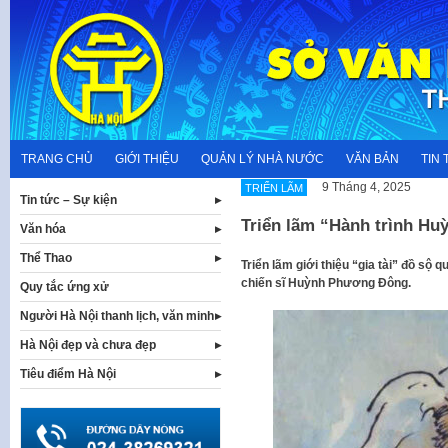
Skip
to
content
TRANG CHỦ
GIỚI THIỆU
QUẢN LÝ NHÀ NƯỚC
VĂN BẢN
TIN 
9 Tháng 4, 2025
TRIỂN LÃM
Tin tức – Sự kiện
Triển lãm “Hành trình H
Văn hóa
Thể Thao
Triển lãm giới thiệu “gia tài” đồ sộ
chiến sĩ Huỳnh Phương Đông.
Quy tắc ứng xử
Người Hà Nội thanh lịch, văn minh
Hà Nội đẹp và chưa đẹp
Tiêu điểm Hà Nội