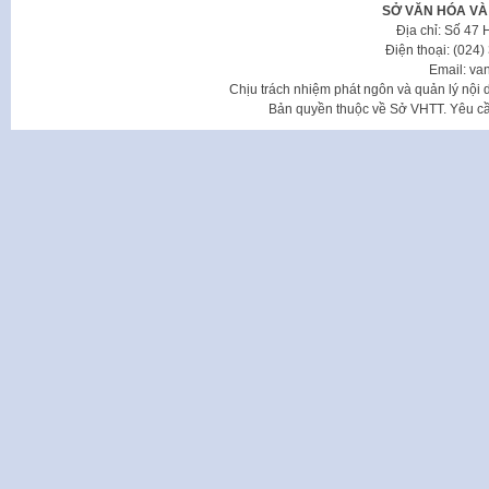
SỞ VĂN HÓA VÀ
Địa chỉ: Số 47
Điện thoại: (024
Email: va
Chịu trách nhiệm phát ngôn và quản lý nộ
Bản quyền thuộc về Sở VHTT. Yêu cầu 