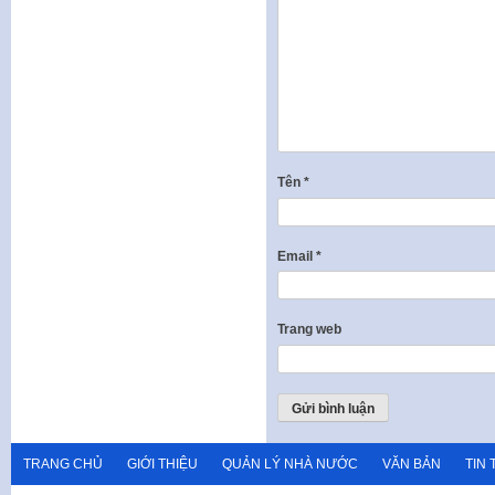
Tên
*
Email
*
Trang web
TRANG CHỦ
GIỚI THIỆU
QUẢN LÝ NHÀ NƯỚC
VĂN BẢN
TIN 