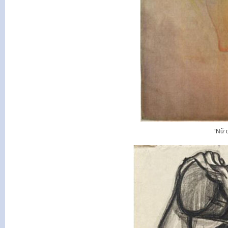
“Nữ d