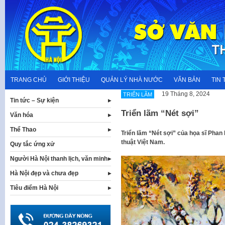
Skip
to
content
TRANG CHỦ
GIỚI THIỆU
QUẢN LÝ NHÀ NƯỚC
VĂN BẢN
TIN 
19 Tháng 8, 2024
TRIỂN LÃM
Tin tức – Sự kiện
Triển lãm “Nét sợi”
Văn hóa
Thể Thao
Triển lãm “Nét sợi” của họa sĩ Phan
thuật Việt Nam.
Quy tắc ứng xử
Người Hà Nội thanh lịch, văn minh
Hà Nội đẹp và chưa đẹp
Tiêu điểm Hà Nội