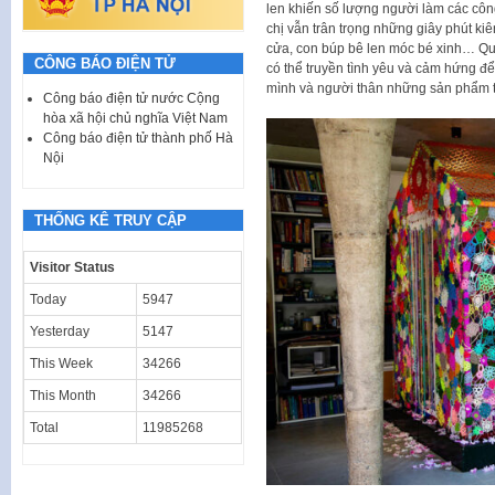
len khiến số lượng người làm các côn
chị vẫn trân trọng những giây phút kiên
cửa, con búp bê len móc bé xinh… Qu
CÔNG BÁO ĐIỆN TỬ
có thể truyền tình yêu và cảm hứng để 
mình và người thân những sản phẩm t
Công báo điện tử nước Cộng
hòa xã hội chủ nghĩa Việt Nam
Công báo điện tử thành phố Hà
Nội
THỐNG KÊ TRUY CẬP
Visitor Status
Today
5947
Yesterday
5147
This Week
34266
This Month
34266
Total
11985268