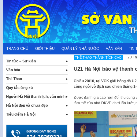
Skip
to
content
TRANG CHỦ
GIỚI THIỆU
QUẢN LÝ NHÀ NƯỚC
VĂN BẢN
TIN 
20 Th
THẾ THAO THÀNH TÍCH CAO
Tin tức – Sự kiện
U21 Hà Nội bảo vệ thành 
Văn hóa
Thể Thao
Chiều 20/10, tại VCK giải bóng đá U
công ngôi vô địch sau chiến thắng 1-
Quy tắc ứng xử
Người Hà Nội thanh lịch, văn minh
Được đánh giá cao hơn đối thủ cùng 
tâm thế của nhà ĐKVĐ chơi lấn lướt, 
Hà Nội đẹp và chưa đẹp
Tiêu điểm Hà Nội