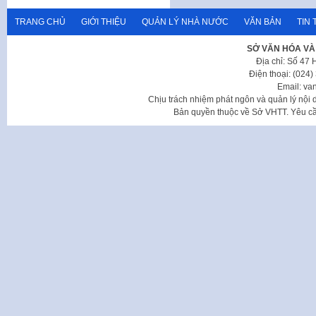
TRANG CHỦ
GIỚI THIỆU
QUẢN LÝ NHÀ NƯỚC
VĂN BẢN
TIN 
SỞ VĂN HÓA VÀ
Địa chỉ: Số 47
Điện thoại: (024
Email: va
Chịu trách nhiệm phát ngôn và quản lý nộ
Bản quyền thuộc về Sở VHTT. Yêu cầu 