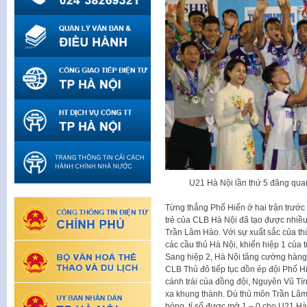
U21 Hà Nội lần thứ 5 đăng qua
Từng thắng Phố Hiến ở hai trận trước 
trẻ của CLB Hà Nội đã tạo được nhiề
Trần Lâm Hào. Với sự xuất sắc của th
các cầu thủ Hà Nội, khiến hiệp 1 của
Sang hiệp 2, Hà Nội tăng cường hàng
CLB Thủ đô tiếp tục dồn ép đội Phố Hi
cánh trái của đồng đội, Nguyên Vũ Tí
xa khung thành. Dù thủ môn Trần Lâm
bóng, tỉ số được mở 1 – 0 cho U21 Hà