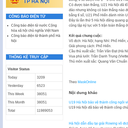
Có được bàn thắng, U21 Hà Nội đã tổ c
đảo nhưng không có bàn thắng nào đư
bằng tỉ số, U21 Phố Hiến đành nhìn U
CÔNG BÁO ĐIỆN TỬ
Đây là lần thứ 5 Hà Nội đăng quang g
cũng lập kỷ lục với 5 trận toàn thắng 
Công báo điện tử nước Cộng
hòa xã hội chủ nghĩa Việt Nam
Kết quả chung cuộc:
Công báo điện tử thành phố Hà
Vô địch: Hà Nội; hạng Nhì: Phố Hiến;
Nội
Giải phong cách: Phố Hiến.
Cầu thủ xuất sắc: Trần Văn Đạt (Hà Nộ
Vua phá lưới: Trần Danh Trung (Viette
THỐNG KÊ TRUY CẬP
Thủ môn xuất sắc: Quang Văn Chuẩn 
Visitor Status
Today
3209
Theo
MaskOnline
Yesterday
6523
Nội dung khác
This Week
38051
This Month
38051
U19 Hà Nội bảo vệ thành công ngôi v
U19 Hà Nội đã bảo vệ thành công chứ
Total
11989053
Hà Nội dẫn đầu tại giải Rowing vô đị