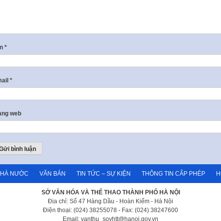
ên
*
ail
*
ang web
NHÀ NƯỚC
VĂN BẢN
TIN TỨC – SỰ KIỆN
THÔNG TIN CẤP PHÉP
H
SỞ VĂN HÓA VÀ THỂ THAO THÀNH PHỐ HÀ NỘI
Địa chỉ: Số 47 Hàng Dầu - Hoàn Kiếm - Hà Nội
Điện thoại: (024) 38255078 - Fax: (024) 38247600
Email: vanthu_sovhtt@hanoi.gov.vn