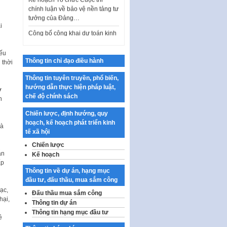
chính luận về bảo vệ nền tảng tư
tưởng của Đảng…
i
Công bố công khai dự toán kinh
phí xây dựng pháp luật, hoàn
thiện thể chế, chính…
nếu
Quy định về nghiên cứu, ứng
Thông tin chỉ đạo điều hành
 thời
dụng khoa học, công nghệ, đổi
mới sáng tạo và chuyển…
Thông tin tuyên truyền, phổ biến,
hướng dẫn thực hiện pháp luật,
ở
Quy định chi tiết và hướng dẫn
chế độ chính sách
n
thi hành một số điều của Luật Lý
lịch tư…
Chiến lược, định hướng, quy
hoạch, kế hoạch phát triển kinh
à
Sửa đổi, bổ sung một số nội
tế xã hội
dung tại Nghị quyết số 30/NQ-
CP ngày 24 tháng 02…
Chiến lược
̃n
Kế hoạch
Ban hành Chương trình hành
́p
động của Chính phủ thực hiện
Thông tin về dự án, hạng mục
Nghị quyết số 02-NQ/TW ngày
đầu tư, đấu thầu, mua sắm công
17…
ạc,
Đấu thầu mua sắm công
ại,
THÔNG BÁO Tuyển dụng lao
Thông tin dự án
động hợp đồng theo Nghị định
Thông tin hạng mục đầu tư
̀
số 111/2022/NĐ-CP ngày