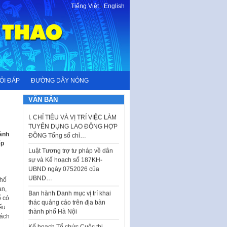
Tiếng Việt
-
English
ỎI ĐÁP
ĐƯỜNG DÂY NÓNG
VĂN BẢN
I. CHỈ TIÊU VÀ VỊ TRÍ VIỆC LÀM
TUYỂN DỤNG LAO ĐỘNG HỢP
ĐỒNG Tổng số chỉ…
ành
ếp
Luật Tương trợ tư pháp về dân
sự và Kế hoạch số 187KH-
UBND ngày 0752026 của
UBND…
phố
Ban hành Danh mục vị trí khai
an,
thác quảng cáo trên địa bàn
́ có
thành phố Hà Nội
ếu
rách
Kế hoạch Tổ chức Cuộc thi