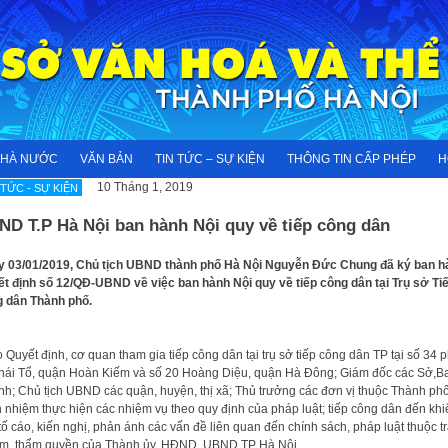
NHÀ NƯỚC
VĂN BẢN
TIN TỨC – SỰ KIỆN
THÔNG TIN CẤP PHÉP
H
10 Tháng 1, 2019
 TỨC - SỰ KIỆN
D T.P Hà Nội ban hành Nội quy về tiếp công dân
 03/01/2019, Chủ tịch UBND thành phố Hà Nội Nguyễn Đức Chung đã ký ban h
t định số 12/QĐ-UBND về việc ban hành Nội quy về tiếp công dân tại Trụ sở Ti
 dân Thành phố.
 Quyết định, cơ quan tham gia tiếp công dân tại trụ sở tiếp công dân TP tại số 34 
hái Tổ, quận Hoàn Kiếm và số 20 Hoàng Diệu, quận Hà Đông; Giám đốc các Sở,B
h; Chủ tịch UBND các quận, huyện, thị xã; Thủ trưởng các đơn vị thuộc Thành phô
h nhiệm thực hiện các nhiệm vụ theo quy định của pháp luật; tiếp công dân đến khi
 tố cáo, kiến nghị, phản ánh các vấn đề liên quan đến chính sách, pháp luật thuộc t
m, thẩm quyền của Thành ủy, HĐND, UBND TP Hà Nội.