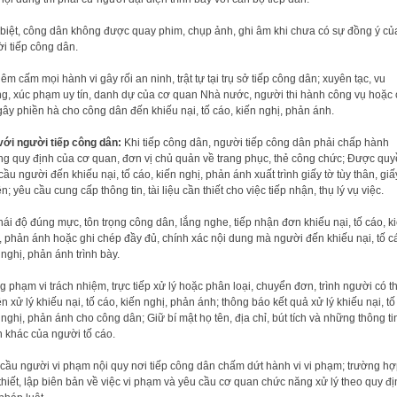
 biệt, công dân không được quay phim, chụp ảnh, ghi âm khi chưa có sự đồng ý củ
̀i tiếp công dân.
êm cấm mọi hành vi gây rối an ninh, trật tự tại trụ sở tiếp công dân; xuyên tạc, vu
g, xúc phạm uy tín, danh dự của cơ quan Nhà nước, người thi hành công vụ hoặc
 gây phiền hà cho công dân đến khiếu nại, tố cáo, kiến nghị, phản ánh.
 với người tiếp công dân:
Khi tiếp công dân, người tiếp công dân phải chấp hành
g quy định của cơ quan, đơn vị chủ quản về trang phục, thẻ công chức; Được qu
cầu người đến khiếu nại, tố cáo, kiến nghị, phản ánh xuất trình giấy tờ tùy thân, giấ
n; yêu cầu cung cấp thông tin, tài liệu cần thiết cho việc tiếp nhận, thụ lý vụ việc.
hái độ đúng mực, tôn trọng công dân, lắng nghe, tiếp nhận đơn khiếu nại, tố cáo, k
, phản ánh hoặc ghi chép đầy đủ, chính xác nội dung mà người đến khiếu nại, tố c
 nghị, phản ánh trình bày.
g phạm vi trách nhiệm, trực tiếp xử lý hoặc phân loại, chuyển đơn, trình người có 
n xử lý khiếu nại, tố cáo, kiến nghị, phản ánh; thông báo kết quả xử lý khiếu nại, tố
nghị, phản ánh cho công dân; Giữ bí mật họ tên, địa chỉ, bút tích và những thông tin
khác của người tố cáo.
cầu người vi phạm nội quy nơi tiếp công dân chấm dứt hành vi vi phạm; trường h
thiết, lập biên bản về việc vi phạm và yêu cầu cơ quan chức năng xử lý theo quy đị