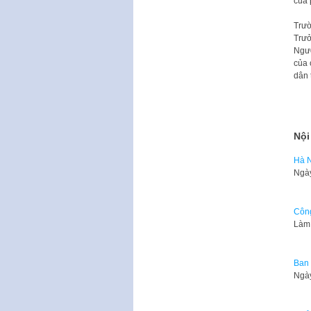
của 
Trườ
Trưở
Ngườ
của 
dân t
Nội
Hà N
Ngày
Công
Làm 
Ban 
Ngày