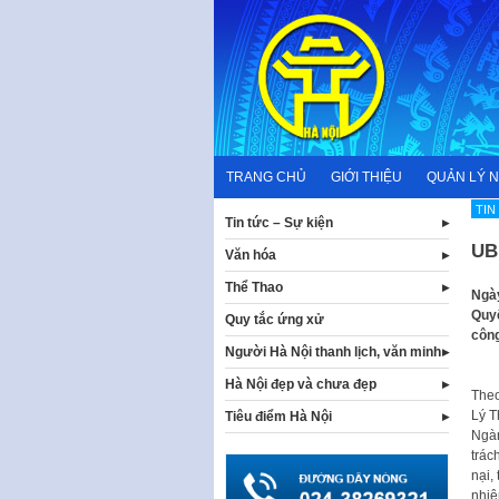
Skip
to
content
TRANG CHỦ
GIỚI THIỆU
QUẢN LÝ 
TIN
Tin tức – Sự kiện
UBN
Văn hóa
Thể Thao
Ngày
Quyế
Quy tắc ứng xử
công
Người Hà Nội thanh lịch, văn minh
Hà Nội đẹp và chưa đẹp
Theo
Lý T
Tiêu điểm Hà Nội
Ngàn
trác
nại,
nhiệ