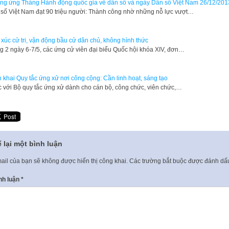
g ứng Tháng Hành động quốc gia về dân số và ngày Dân số Việt Nam 26/12/201
số Việt Nam đạt 90 triệu người: Thành công nhờ những nỗ lực vượt…
 xúc cử tri, vận động bầu cử dân chủ, không hình thức
g 2 ngày 6-7/5, các ứng cử viên đại biểu Quốc hội khóa XIV, đơn…
n khai Quy tắc ứng xử nơi công cộng: Cần linh hoạt, sáng tạo
 với Bộ quy tắc ứng xử dành cho cán bộ, công chức, viên chức,…
 lại một bình luận
ail của bạn sẽ không được hiển thị công khai.
Các trường bắt buộc được đánh d
nh luận
*