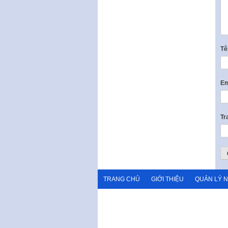
T
Em
Tr
TRANG CHỦ
GIỚI THIỆU
QUẢN LÝ 