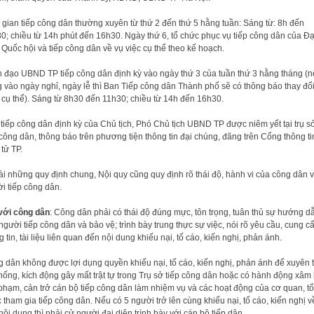
 gian tiếp công dân thường xuyên từ thứ 2 đến thứ 5 hằng tuần: Sáng từ: 8h đến
0; chiều từ 14h phút đến 16h30. Ngày thứ 6, tổ chức phục vụ tiếp công dân của Đạ
 Quốc hội và tiếp công dân về vụ việc cụ thể theo kế hoạch.
 đạo UBND TP tiếp công dân định kỳ vào ngày thứ 3 của tuần thứ 3 hằng tháng (
g vào ngày nghỉ, ngày lễ thì Ban Tiếp công dân Thành phố sẽ có thông báo thay đổi
 cụ thể). Sáng từ 8h30 đến 11h30; chiều từ 14h đến 16h30.
 tiếp công dân định kỳ của Chủ tịch, Phó Chủ tịch UBND TP được niêm yết tại trụ s
 công dân, thông báo trên phương tiện thông tin đại chúng, đăng trên Cổng thông ti
 tử TP.
i những quy định chung, Nội quy cũng quy định rõ thái độ, hành vi của công dân v
̀i tiếp công dân.
 với công dân
: Công dân phải có thái độ đúng mực, tôn trọng, tuân thủ sự hướng dâ
người tiếp công dân và bảo vệ; trình bày trung thực sự việc, nói rõ yêu cầu, cung câ
 tin, tài liệu liên quan đến nội dung khiếu nại, tố cáo, kiến nghị, phản ánh.
dân không được lợi dụng quyền khiếu nại, tố cáo, kiến nghị, phản ánh để xuyên t
ống, kích động gây mất trật tự trong Trụ sở tiếp công dân hoặc có hành động xâm h
phạm, cản trở cán bộ tiếp công dân làm nhiệm vụ và các hoạt động của cơ quan, tổ
 tham gia tiếp công dân. Nếu có 5 người trở lên cùng khiếu nại, tố cáo, kiến nghị vê
nội dung thì phải cử người đại diện trình bày với cán bộ tiếp dân.