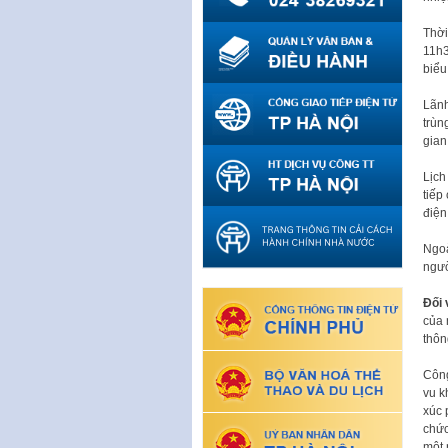
Thời
11h3
biểu
Lãnh
trùn
gian
Lịch
tiếp
điện
Ngoà
ngươ
Đối
của 
thông
Công 
vu kh
xúc 
chức
một 