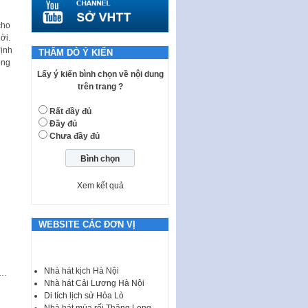
tổ chức…
Nghị quyết quy định một số nội
cho
dung và định mức chi quản lý
ời.
hoạt động khoa…
định
THĂM DÒ Ý KIẾN
ông
Quy định mức tiền phạt đối với
Lấy ý kiến bình chọn về nội dung
một số hành vi vi phạm hành
trên trang ?
chính trong lĩnh…
Rất đầy đủ
Phê duyệt Chương trình phát
Đầy đủ
triển kinh tế số và xã hội số giai
Chưa đầy đủ
đoạn 2026 -…
I. CHỈ TIÊU VÀ VỊ TRÍ VIỆC LÀM
TUYỂN DỤNG LAO ĐỘNG HỢP
Xem kết quả
ĐỒNG Tổng số chỉ…
Luật Tương trợ tư pháp về dân
sự và Kế hoạch số 187KH-
WEBSITE CÁC ĐƠN VỊ
UBND ngày 0752026 của
UBND…
Ban hành Danh mục vị trí khai
Nhà hát kịch Hà Nội
h…
thác quảng cáo trên địa bàn
Nhà hát Cải Lương Hà Nội
thành phố Hà Nội
Di tích lịch sử Hỏa Lò
Nhà hát múa rối Thăng Long