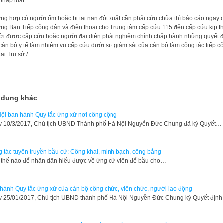
pháp luật.
ng hợp có người ốm hoặc bị tai nạn đột xuất cần phải cứu chữa thì báo cáo ngay 
ng Ban Tiếp công dân và điện thoại cho Trung tâm cấp cứu 115 đến cấp cứu kịp th
i được cấp cứu hoặc người đại diện phải nghiêm chỉnh chấp hành những quyết 
cán bộ y tế làm nhiệm vụ cấp cứu dưới sự giám sát của cán bộ làm công tác tiếp c
ại Trụ sở./.
 dung khác
ội ban hành Quy tắc ứng xử nơi công cộng
 10/3/2017, Chủ tịch UBND Thành phố Hà Nội Nguyễn Đức Chung đã ký Quyết…
 tác tuyên truyền bầu cử: Công khai, minh bạch, công bằng
thế nào để nhân dân hiểu được về ứng cử viên để bầu cho…
hành Quy tắc ứng xử của cán bộ công chức, viên chức, người lao động
 25/01/2017, Chủ tịch UBND thành phố Hà Nội Nguyễn Đức Chung ký Quyết địn