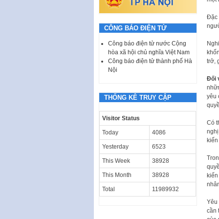
Đặc
ngươ
CÔNG BÁO ĐIỆN TỬ
Nghi
Công báo điện tử nước Cộng
khốn
hòa xã hội chủ nghĩa Việt Nam
trở,
Công báo điện tử thành phố Hà
Nội
Đối
nhữn
yêu 
THỐNG KÊ TRUY CẬP
quyề
Visitor Status
Có t
nghị
Today
4086
kiến
Yesterday
6523
Tron
This Week
38928
quyề
This Month
38928
kiến 
nhân 
Total
11989932
Yêu 
cần 