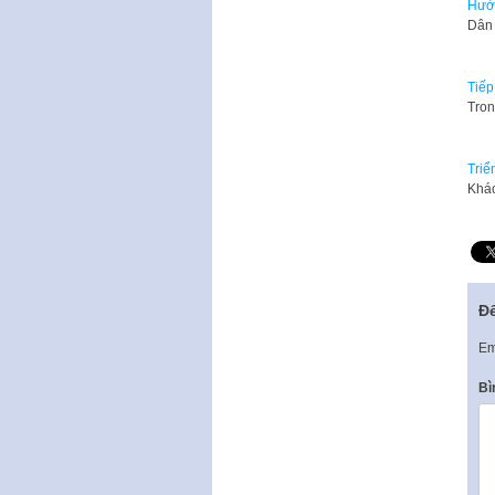
Hưởn
Dân 
Tiếp
Tron
Triể
Khác
Để
Em
Bì