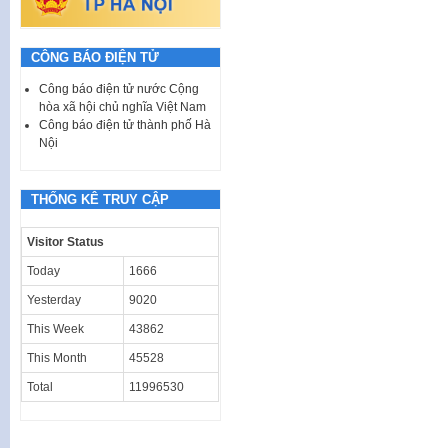
CÔNG BÁO ĐIỆN TỬ
Công báo điện tử nước Cộng
hòa xã hội chủ nghĩa Việt Nam
Công báo điện tử thành phố Hà
Nội
THỐNG KÊ TRUY CẬP
Visitor Status
Today
1666
Yesterday
9020
This Week
43862
This Month
45528
Total
11996530