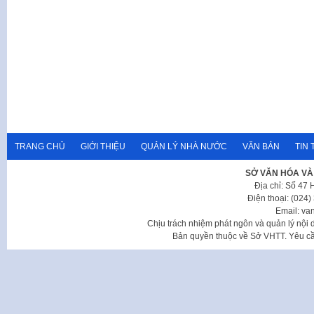
TRANG CHỦ
GIỚI THIỆU
QUẢN LÝ NHÀ NƯỚC
VĂN BẢN
TIN 
SỞ VĂN HÓA VÀ
Địa chỉ: Số 47
Điện thoại: (024
Email: va
Chịu trách nhiệm phát ngôn và quản lý nộ
Bản quyền thuộc về Sở VHTT. Yêu cầu 