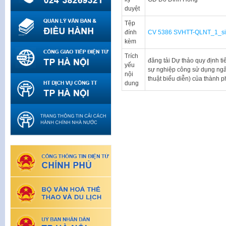
duyệt
Tệp
đính
CV 5386 SVHTT-QLNT_1_s
kèm
Trích
đăng tải Dự thảo quy định tiê
yếu
sự nghiệp công sử dụng ngâ
nội
thuật biểu diễn) của thành 
dung