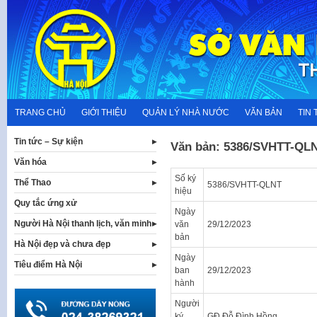
Skip
to
content
TRANG CHỦ
GIỚI THIỆU
QUẢN LÝ NHÀ NƯỚC
VĂN BẢN
TIN 
Tin tức – Sự kiện
Văn bản: 5386/SVHTT-QL
Văn hóa
Số ký
Thể Thao
5386/SVHTT-QLNT
hiệu
Quy tắc ứng xử
Ngày
Người Hà Nội thanh lịch, văn minh
văn
29/12/2023
bản
Hà Nội đẹp và chưa đẹp
Ngày
Tiêu điểm Hà Nội
ban
29/12/2023
hành
Người
ký
GĐ Đỗ Đình Hồng